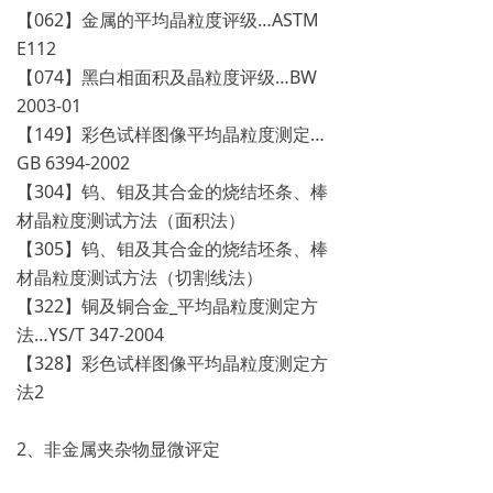
【062】金属的平均晶粒度评级…ASTM
E112
【074】黑白相面积及晶粒度评级…BW
2003-01
【149】彩色试样图像平均晶粒度测定…
GB 6394-2002
【304】钨、钼及其合金的烧结坯条、棒
材晶粒度测试方法（面积法）
【305】钨、钼及其合金的烧结坯条、棒
材晶粒度测试方法（切割线法）
【322】铜及铜合金_平均晶粒度测定方
法…YS/T 347-2004
【328】彩色试样图像平均晶粒度测定方
法2
2、非金属夹杂物显微评定