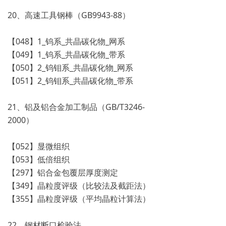
20、高速工具钢棒（GB9943-88）
【048】1_钨系_共晶碳化物_网系
【049】1_钨系_共晶碳化物_带系
【050】2_钨钼系_共晶碳化物_网系
【051】2_钨钼系_共晶碳化物_带系
21、铝及铝合金加工制品（GB/T3246-
2000）
【052】显微组织
【053】低倍组织
【297】铝合金包覆层厚度测定
【349】晶粒度评级（比较法及截距法）
【355】晶粒度评级（平均晶粒计算法）
22、钢材断口检验法