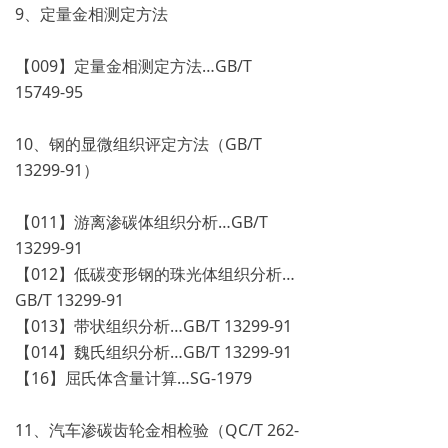
9、定量金相测定方法
【009】定量金相测定方法…GB/T
15749-95
10、钢的显微组织评定方法（GB/T
13299-91）
【011】游离渗碳体组织分析…GB/T
13299-91
【012】低碳变形钢的珠光体组织分析…
GB/T 13299-91
【013】带状组织分析…GB/T 13299-91
【014】魏氏组织分析…GB/T 13299-91
【16】屈氏体含量计算…SG-1979
11、汽车渗碳齿轮金相检验（QC/T 262-