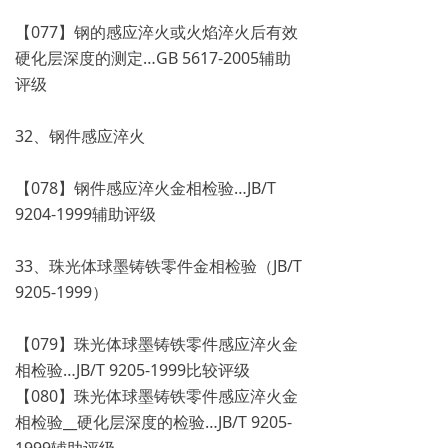
【077】钢的感应淬火或火焰淬火后有效
硬化层深度的测定…GB 5617-2005辅助
评级
32、钢件感应淬火
【078】钢件感应淬火金相检验…JB/T
9204-1999辅助评级
33、珠光体球墨铸铁零件金相检验（JB/T
9205-1999）
【079】珠光体球墨铸铁零件感应淬火金
相检验…JB/T 9205-1999比较评级
【080】珠光体球墨铸铁零件感应淬火金
相检验__硬化层深度的检验…JB/T 9205-