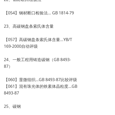
【054】钢材断口检验法… GB 1814-79
23、高碳钢盘条索氏体含量
【057】高碳钢盘条索氏体含量…YB/T
169-2000自动评级
24、一般工程用铸造碳钢（GB 8493-
87）
【060】显微组织…GB 8493-87比较评级
【061】混有珠光体的铁素体晶粒度…GB
8493-87
25、碳钢